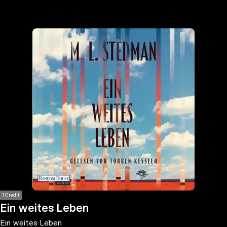
the
h page
 main
nt
the
ibility
ment
1 Credit
Ein weites Leben
Ein weites Leben