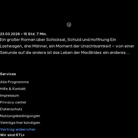
Abonnieren
Mehr
23.03.2026 • 15 Std. 7 Min.
Details
Ein großer Roman über Schicksal, Schuld und Hoffnung Ein
Lastwagen, drei Männer, ein Moment der Unachtsamkeit – von einer
Sekunde auf die andere ist das Leben der MacBrides ein anderes.
Einzig Sohn Matthew übersteht das Unglück mit schweren
Beeinträchtigungen. Und doch findet er zielstrebig zurück nach
Meredith Downs, zurück zu Mutter und Schwester, als das Schicksal
RTL+ useful links.
Services
ein zweites Mal zuschlägt. Und plötzlich steht nicht nur sein Leben auf
Alle Programme
dem Spiel, sondern seine Seele – und zwar auf eine Weise, die kaum
Hilfe & Kontakt
jemand vorhersehen, geschweige denn hätte überleben können.M.L.
Impressum
Stedman legt wie keine Zweite den Finger auf die ganz großen
Privacy center
zwischenmenschlichen Konflikte und erschafft eine überwältigende,
Datenschutz
heilsame Geschichte. Ungekürzte Lesung mit Torben Kessler 15h 7min
Nutzungsbedingungen
Verträge hier kündigen
Vertrag widerrufen
Wir sind RTL+