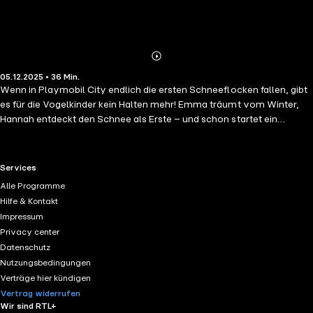
Abonnieren
Mehr
05.12.2025 • 36 Min.
Details
Wenn in Playmobil City endlich die ersten Schneeflocken fallen, gibt
es für die Vogelkinder kein Halten mehr! Emma träumt vom Winter,
Hannah entdeckt den Schnee als Erste – und schon startet ein
chaotisch-lustiger Schneeballkrieg. Mit dicken Jacken, roten Nasen
und jeder Menge Lachen erlebt die Familie einen perfekten Wintertag
voller Magie, Spaß und Überraschungen.
RTL+ useful links.
Services
Alle Programme
Hilfe & Kontakt
Impressum
Privacy center
Datenschutz
Nutzungsbedingungen
Verträge hier kündigen
Vertrag widerrufen
Wir sind RTL+