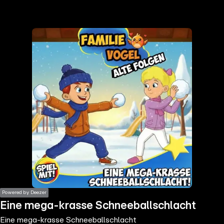
the
h page
 main
nt
the
ibility
ment
Powered by Deezer
Eine mega-krasse Schneeballschlacht
Eine mega-krasse Schneeballschlacht