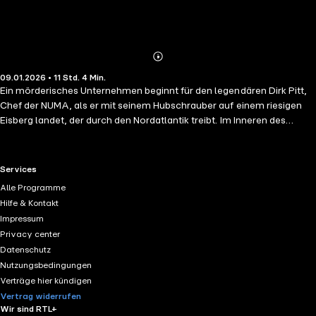
Abonnieren
Mehr
09.01.2026 • 11 Std. 4 Min.
Details
Ein mörderisches Unternehmen beginnt für den legendären Dirk Pitt,
Chef der NUMA, als er mit seinem Hubschrauber auf einem riesigen
Eisberg landet, der durch den Nordatlantik treibt. Im Inneren des
Kolosses ist ein Schiff eingeschlossen, das es zu bergen gilt. Dies
jedoch weiß eine weltweit operierende Verschwörung skrupelloser
Spionageorganisationen zu verhindern. Die totale Zerstörung der
RTL+ useful links.
Services
Welt steht auf dem Plan – und eine verwirrend schöne Frau, die Dirk
Alle Programme
Pitt zum Schicksal wird...
Hilfe & Kontakt
Impressum
Privacy center
Datenschutz
Nutzungsbedingungen
Verträge hier kündigen
Vertrag widerrufen
Wir sind RTL+