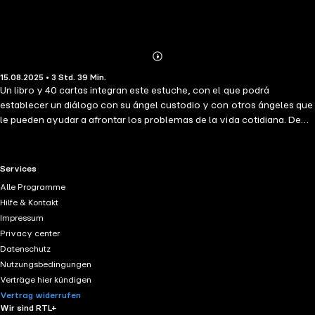
Abonnieren
Mehr
15.08.2025 • 3 Std. 39 Min.
Details
Un libro y 40 cartas integran este estuche, con el que podrá
establecer un diálogo con su ángel custodio y con otros ángeles que
le pueden ayudar a afrontar los problemas de la vida cotidiana. De
ellos obtendrá todos los consejos que necesita para afrontar el día a
día, ayudándose de su sabiduría y comprensión. Partiendo de un
conocimiento de los ángeles tal y como los ha presentado la
RTL+ useful links.
Services
tradición cristiana, el libro facilita las instrucciones para el empleo de
Alle Programme
las cartas como instrumento para desarrollar la intuición y facilitar el
Hilfe & Kontakt
contacto con el ángel. Finalmente, proporciona también una visión
Impressum
alternativa de la angiología: esta visión se sale de los recorridos
Privacy center
trazados por los textos bíblicos y amplía los horizontes de búsqueda,
Datenschutz
pero no con la pretensión de oponerse a la visión cristiana, sino de
Nutzungsbedingungen
completarla. Una obra excepcional que le facilitará la oportunidad de
Verträge hier kündigen
entrar en contacto con su ángel.
Vertrag widerrufen
Wir sind RTL+