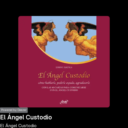
the
h page
 main
nt
the
ibility
ment
Powered by Deezer
El Ángel Custodio
El Ángel Custodio