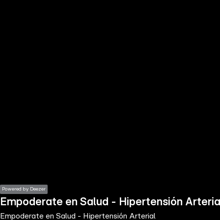
the
h page
 main
nt
the
ibility
ment
Powered by Deezer
Empoderate en Salud - Hipertensión Arteria
Empoderate en Salud - Hipertensión Arterial