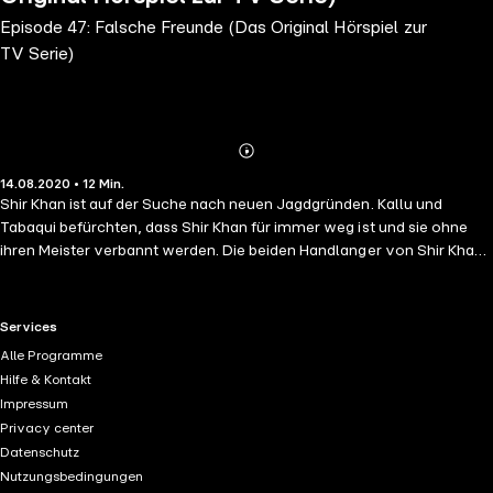
Episode 47: Falsche Freunde (Das Original Hörspiel zur
TV Serie)
Abonnieren
Mehr
14.08.2020 • 12 Min.
Details
Shir Khan ist auf der Suche nach neuen Jagdgründen. Kallu und
Tabaqui befürchten, dass Shir Khan für immer weg ist und sie ohne
ihren Meister verbannt werden. Die beiden Handlanger von Shir Khan
wollen sich nun bei Mogli beliebt machen. Sie bieten ihm an, ihm beim
Anlegen eines Beetes zu helfen.
RTL+ useful links.
Services
Alle Programme
Hilfe & Kontakt
Impressum
Privacy center
Datenschutz
Nutzungsbedingungen