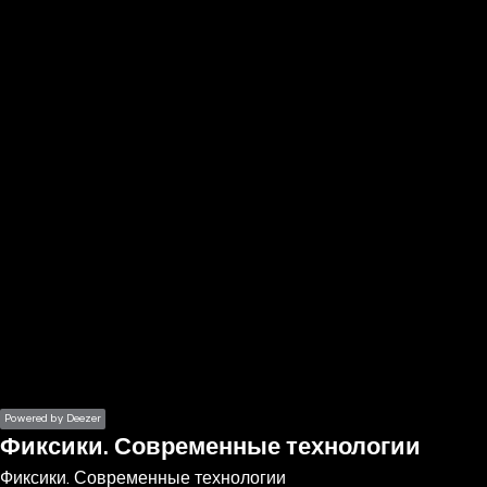
the
h page
 main
nt
the
ibility
ment
Powered by Deezer
Фиксики. Современные технологии
Фиксики. Современные технологии