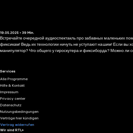
19.05.2025 • 39 Min.
Встречайте очередной аудиоспектакль про забавных маленьких помощников — специально к юбилею люб
фиксикам! Ведь их технологии ничуть не уступают нашим! Если вы х
манипулятор? Что общего у гироскутера и фиксиборда? Можно ли со
исследователи познакомят вас с виртуальной реальностью и голосовым помощником. Восхищаетесь чудесами прогресса? Лучшее впереди, скорее прис
приключениям фиксиков!
RTL+ useful links.
Services
Alle Programme
Hilfe & Kontakt
Impressum
Privacy center
Datenschutz
Nutzungsbedingungen
Verträge hier kündigen
Vertrag widerrufen
Wir sind RTL+