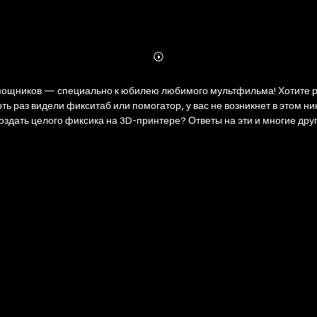
Abonnieren
Mehr
Details
имого мультфильма! Хотите разобраться в инновациях и последних изобретениях? Идите к
оть раз видели фикситаб или помогатор, у вас не возникнет в этом 
здать целого фиксика на 3D-принтере? Ответы на эти и многие дру
оединяйтесь к познавательным и весёлым