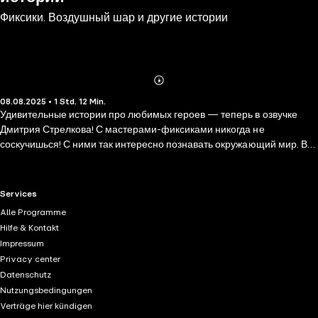
Фиксики. Воздушный шар и другие истории
Abonnieren
Mehr
08.08.2025 • 1 Std. 12 Min.
Details
Удивительные истории про любимых героев — теперь в озвучке
Дмитрия Стрелкова! С мастерами-фиксиками никогда не
соскучишься! С ними так интересно познавать окружающий мир. В
этом выпуске маленькие человечки конструируют настоящий
воздушный шар, чинят фильтр в аквариуме, спасаясь от голодных
рыб, и даже спасают из стиральной машины случайно застрявшую в
RTL+ useful links.
Services
ней собаку Кусачку! Благодаря верным друзьям-помощникам
Alle Programme
Симке и Нолику ДимДимыч узнает, как работает электрочайник, что
Hilfe & Kontakt
делать, если залипает кнопка на клавиатуре, и почему нельзя
Impressum
ставить в микроволновку металлическую посуду и приборы. Фиксики
Privacy center
вместе с ДимДимычем то и дело попадают во всякие передряги. Но
Datenschutz
друзья каждый раз со смехом справляются с любыми трудностями!
Nutzungsbedingungen
Verträge hier kündigen