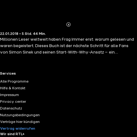
Abonnieren
Mehr
22.01.2018 • 5 Std. 44 Min.
Details
Millionen Leser weltweit haben Frag Immer erst: warum gelesen und
waren begeistert. Dieses Buch ist der nächste Schritt für alle Fans
von Simon Sinek und seinen Start-With-Why-Ansatz – ein
Arbeitsbuch, um sein ganz persönliches Warum herauszufinden. Und
mit dem sich diese Erkenntnisse konkret in Alltag, Team,
Unternehmen und Karriere anwenden lassen. Mit zwei Koautoren hat
RTL+ useful links.
Services
Sinek einen detaillierten Leitfaden erstellt, der Punkt für Punkt zum
Alle Programme
eigenen Warum führt. Und dabei häufige Fragen beantwortet wie:
Hilfe & Kontakt
Was ist, wenn mein Warum dem der Konkurrenten gleicht? Kann man
Impressum
mehr als ein Warum haben? Und wenn meine Arbeit nicht zu mir
Privacy center
passt – warum mache ich sie dann überhaupt? Ob Führungskraft,
Datenschutz
Teamleiter oder einfach Sinnsucher, dieses Buch führt unweigerlich
Nutzungsbedingungen
auf den Weg zu einem erfüllteren Leben – und letztlich auch zu mehr
Verträge hier kündigen
Erfolg.
Vertrag widerrufen
Wir sind RTL+