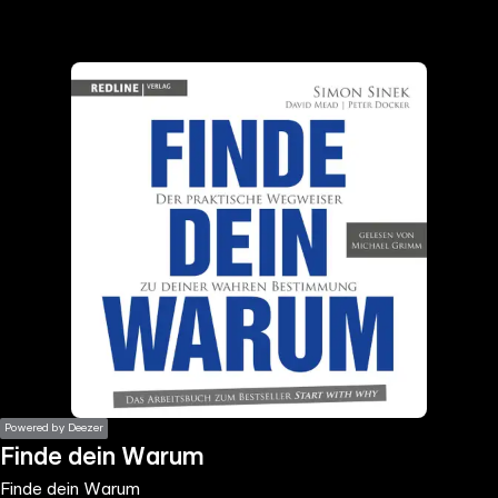
the
h page
 main
nt
the
ibility
ment
Powered by Deezer
Finde dein Warum
Finde dein Warum