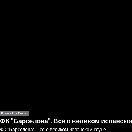
the
h page
 main
nt
the
ibility
ment
Powered by Deezer
ФК "Барселона". Все о великом испанско
ФК "Барселона". Все о великом испанском клубе