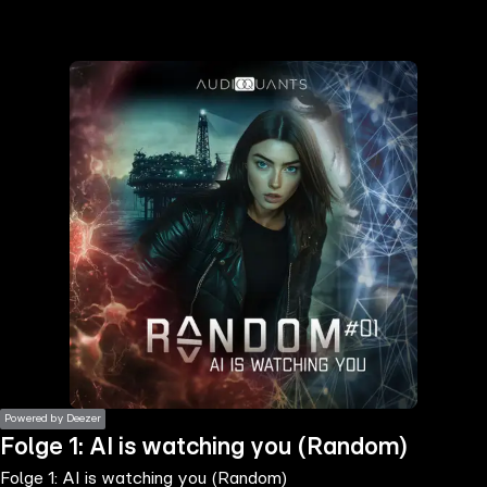
the
h page
 main
nt
the
ibility
ment
Powered by Deezer
Folge 1: AI is watching you (Random)
Folge 1: AI is watching you (Random)