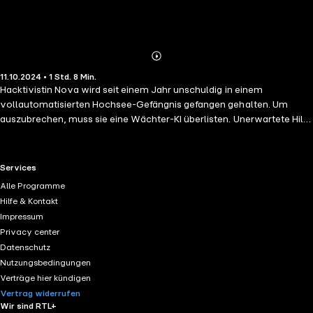
Abonnieren
Mehr
11.10.2024 • 1 Std. 8 Min.
Details
Hacktivistin Nova wird seit einem Jahr unschuldig in einem
vollautomatisierten Hochsee-Gefängnis gefangen gehalten. Um
auszubrechen, muss sie eine Wächter-KI überlisten. Unerwartete Hilfe
kommt von einem Gegner aus der Vergangenheit, doch der Preis ist
hoch: Novas Leben steht auf dem Spiel, so wie das zahlloser
Menschen.
RTL+ useful links.
Services
Alle Programme
Hilfe & Kontakt
Impressum
Privacy center
Datenschutz
Nutzungsbedingungen
Verträge hier kündigen
Vertrag widerrufen
Wir sind RTL+