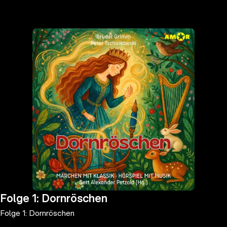
the
h page
 main
nt
the
ibility
ment
Folge 1: Dornröschen
Folge 1: Dornröschen