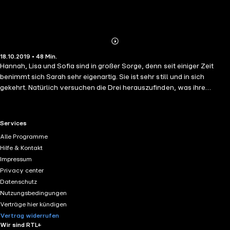
Abonnieren
Mehr
18.10.2019 • 48 Min.
Details
Hannah, Lisa und Sofia sind in großer Sorge, denn seit einiger Zeit
benimmt sich Sarah sehr eigenartig. Sie ist sehr still und in sich
gekehrt. Natürlich versuchen die Drei herauszufinden, was ihre
Freundin so verändert hat und wie sie ihr helfen können, doch Sarah
will nicht darüber reden. Bei einem Ausritt durch den Peppertree Wald
verhalten sich dann auch Blossom, Storm, Mystery und Cayenne auf
RTL+ useful links.
Services
einmal sehr merkwürdig. Sie drängen alle in eine Richtung und als die
Alle Programme
Freundinnen sie laufen lassen, entdecken sie mitten im Dickicht eine
Hilfe & Kontakt
Hündin, die anscheinend gerade einige Welpen zur Welt gebracht hat.
Impressum
Sarah, Sofia, Hannah und Lisa bringen die Tiere zu Arun Shah in die
Privacy center
nahegelegene Tierauffangstation, wo die Hunde erst einmal versorgt
Datenschutz
werden. Aber wo gehören sie hin? Und was ist mit Sarah los? Ein
Nutzungsbedingungen
neuer Fall für den Horse Club!
Verträge hier kündigen
Vertrag widerrufen
Wir sind RTL+