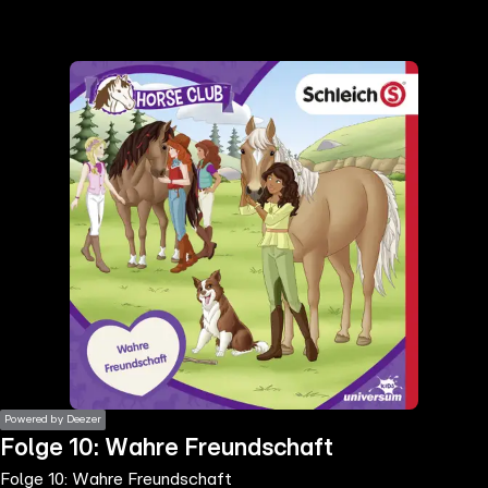
the
h page
 main
nt
the
ibility
ment
Powered by Deezer
Folge 10: Wahre Freundschaft
Folge 10: Wahre Freundschaft