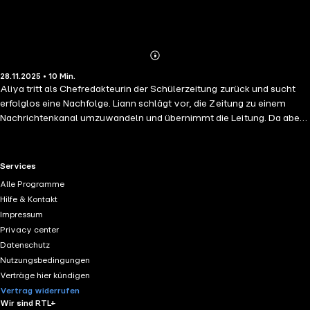
Abonnieren
Mehr
28.11.2025 • 10 Min.
Details
Aliya tritt als Chefredakteurin der Schülerzeitung zurück und sucht
erfolglos eine Nachfolge. Liann schlägt vor, die Zeitung zu einem
Nachrichtenkanal umzuwandeln und übernimmt die Leitung. Da aber
nichts Interessantes passiert, heuert sie Nova als Assistentin an, die
auf die Idee kommt, Nachrichten zu erfinden. Doch als die Lügen zu
dreist werden, führt es zu einem Chaos.
RTL+ useful links.
Services
Alle Programme
Hilfe & Kontakt
Impressum
Privacy center
Datenschutz
Nutzungsbedingungen
Verträge hier kündigen
Vertrag widerrufen
Wir sind RTL+