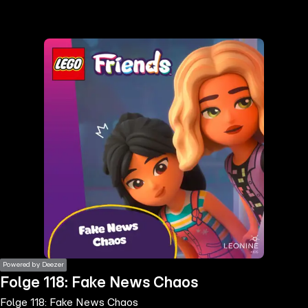
the
h page
 main
nt
the
ibility
ment
Powered by Deezer
Folge 118: Fake News Chaos
Folge 118: Fake News Chaos