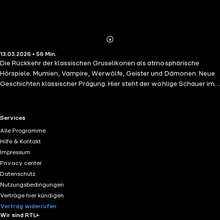
Abonnieren
Mehr
13.03.2026 • 56 Min.
Details
Die Rückkehr der klassischen Gruselikonen als atmosphärische
Hörspiele. Mumien, Vampire, Werwölfe, Geister und Dämonen. Neue
Geschichten klassischer Prägung. Hier steht der wohlige Schauer im
Vordergrund. Mit speziell für jede Folge komponiertem Soundtrack
und den Stimmen Hollywoods. In der zwölften Episode wird eine
amerikaniche Wetterstation in der Arktis von seltsamen Ereignissen
RTL+ useful links.
Services
heimgesucht. Ein Techniker wird auf grausame Weise ermordet. Ist
Alle Programme
ein Mitglied des Teams dafür verantworlich? Oder doch ein
Hilfe & Kontakt
geheimnisvolles Wesen aus dem ewigen Eis?
Impressum
Privacy center
Datenschutz
Nutzungsbedingungen
Verträge hier kündigen
Vertrag widerrufen
Wir sind RTL+