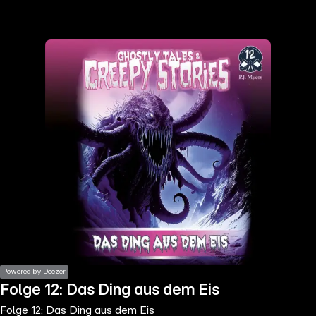
the
h page
 main
nt
the
ibility
ment
Powered by Deezer
Folge 12: Das Ding aus dem Eis
Folge 12: Das Ding aus dem Eis