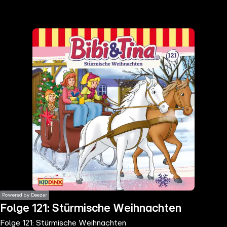
the
h page
 main
nt
the
ibility
ment
Powered by Deezer
Folge 121: Stürmische Weihnachten
Folge 121: Stürmische Weihnachten