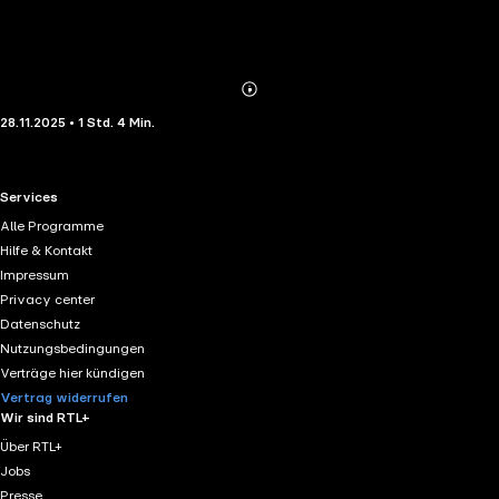
Abonnieren
Mehr
28.11.2025 • 1 Std. 4 Min.
Details
RTL+ useful links.
Services
Alle Programme
Hilfe & Kontakt
Impressum
Privacy center
Datenschutz
Nutzungsbedingungen
Verträge hier kündigen
Vertrag widerrufen
Wir sind RTL+
Über RTL+
Jobs
Presse