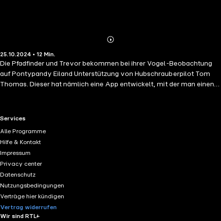
Abonnieren
Mehr
25.10.2024 • 12 Min.
Details
Die Pfadfinder und Trevor bekommen bei ihrer Vogel-Beobachtung
auf Pontypandy Eiland Unterstützung von Hubschrauberpilot Tom
Thomas. Dieser hat nämlich eine App entwickelt, mit der man einen
Vogel über ein Bild identifizieren kann. Doch es ist gar nicht so einfach,
Fotos von den flinken Vögeln zu schießen. Während eines hektischen
Schnappschuss-Versuchs stürzt Tom die Klippen hinab und hängt nur
RTL+ useful links.
Services
noch an einem brüchigen Ast über dem Abgrund
Alle Programme
Hilfe & Kontakt
Impressum
Privacy center
Datenschutz
Nutzungsbedingungen
Verträge hier kündigen
Vertrag widerrufen
Wir sind RTL+