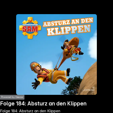
the
h page
 main
nt
the
ibility
ment
Powered by Deezer
Folge 184: Absturz an den Klippen
Folge 184: Absturz an den Klippen