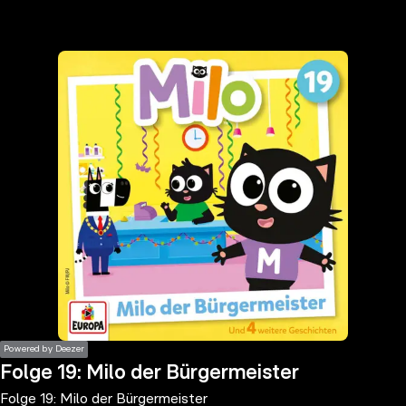
the
h page
 main
nt
the
ibility
ment
Powered by Deezer
Folge 19: Milo der Bürgermeister
Folge 19: Milo der Bürgermeister