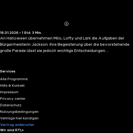
Abonnieren
Mehr
16.01.2026 • 1 Std. 3 Min.
Details
An Halloween übernehmen Milo, Lofty und Lark die Aufgaben der
Bürgermeisterin Jackson. Ihre Begeisterung über die bevorstehende
große Parade lässt sie jedoch wichtige Entscheidungen
vernachlässigen, was zu einem großen Durcheinander führt. Nun
müssen sieversuchen, bessere Entscheidungen zu treffen, um die
Situation wieder in den Griff zu bekommen. ... und 4 weitere tolle
RTL+ useful links.
Services
Geschichten!
Alle Programme
Hilfe & Kontakt
Impressum
Privacy center
Datenschutz
Nutzungsbedingungen
Verträge hier kündigen
Vertrag widerrufen
Wir sind RTL+