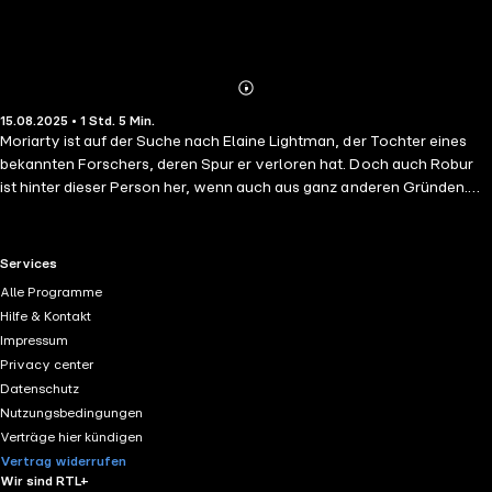
Abonnieren
Mehr
15.08.2025 • 1 Std. 5 Min.
Details
Moriarty ist auf der Suche nach Elaine Lightman, der Tochter eines
bekannten Forschers, deren Spur er verloren hat. Doch auch Robur
ist hinter dieser Person her, wenn auch aus ganz anderen Gründen.
Elaine Lightman wird entführt. Dadurch werden Vorgänge in Gang
gesetzt, die bald nicht mehr aufzuhalten sind. Moriarty nimmt die
Herausforderung an und folgt Elaines Spuren, die in ein unscheinbares
RTL+ useful links.
Services
Haus auf dem Lande führen. Doch das entpuppt sich schon bald als
Alle Programme
eine teuflische Falle.
Hilfe & Kontakt
Impressum
Privacy center
Datenschutz
Nutzungsbedingungen
Verträge hier kündigen
Vertrag widerrufen
Wir sind RTL+