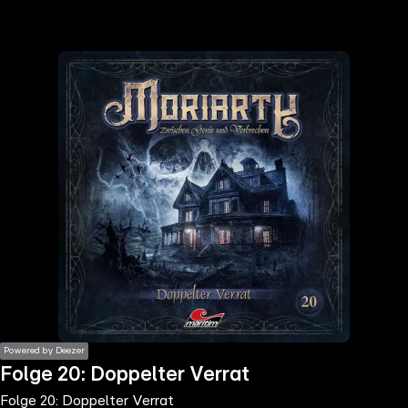
the
h page
 main
nt
the
ibility
ment
Powered by Deezer
Folge 20: Doppelter Verrat
Folge 20: Doppelter Verrat