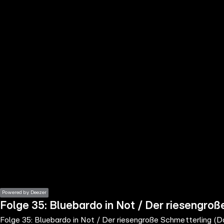
the
h page
 main
nt
the
ibility
ment
Powered by Deezer
Folge 35: Bluebardo in Not / Der riesengroß
Folge 35: Bluebardo in Not / Der riesengroße Schmetterling (Da