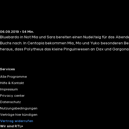
06.09.2019 • 54 Min.
Bluebardo in Not Mia und Sara bereiten einen Nudelteig für das Aben
Buchs nach. In Centopia bekommen Mia, Mo und Yuko besonderen Besu
heraus, dass Polytheus das kleine Pinguinwesen an Dax und Gargona 
Unterricht teilnehmen könnte. Auch Mia will Sara überzeugen, wieder 
schlüpft. Die Freunde begleiten ihn bei seinen ersten Flugversuchen, 
RTL+ useful links.
Services
Alle Programme
Hilfe & Kontakt
Impressum
Privacy center
Datenschutz
Nutzungsbedingungen
Verträge hier kündigen
Vertrag widerrufen
Wir sind RTL+