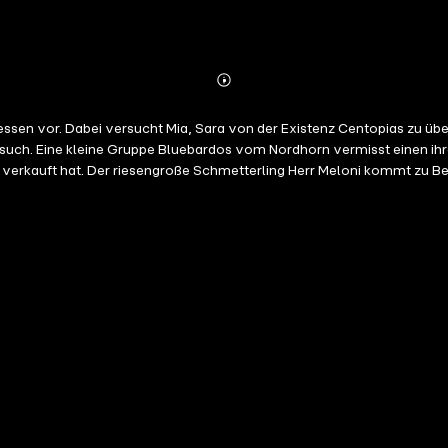
Abonnieren
Mehr
Details
dessen vor. Dabei versucht Mia, Sara von der Existenz Centopias zu ü
ch. Eine kleine Gruppe Bluebardos vom Nordhorn vermisst einen ihre
verkauft hat. Der riesengroße Schmetterling Herr Meloni kommt zu Be
zur Schule zu gehen. Sara sträubt sich. In Centopia werden Mia, Mo u
nicht ahnend, dass sie dabei Gargona, Dax und die Hopper auf ihre Fähr