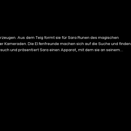
berzeugen. Aus dem Teig formt sie für Sara Runen des magischen
r Kameraden. Die Elfenfreunde machen sich auf die Suche und finden
such und präsentiert Sara einen Apparat, mit dem sie an seinem
nd Yuko Zeuge, wie ein wunderschöner, riesiger Schmetterling
te locken.