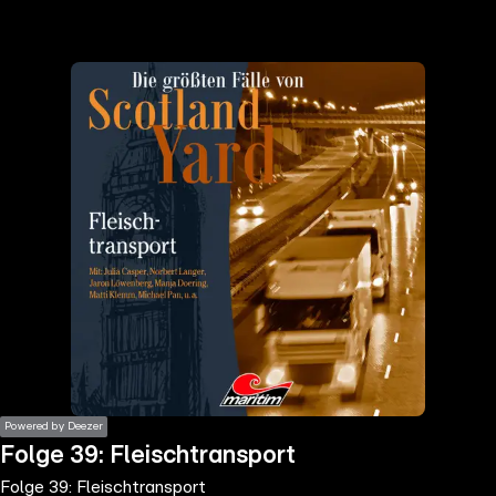
the
h page
 main
nt
the
ibility
ment
Powered by Deezer
Folge 39: Fleischtransport
Folge 39: Fleischtransport