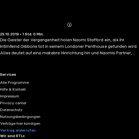
Abonnieren
Mehr
25.10.2019 • 1 Std. 0 Min.
Details
Die Geister der Vergangenheit holen Naomi Stafford ein, als ihr
Intimfeind Gibbons tot in seinem Londoner Penthouse gefunden wird.
Alles deutet auf eine makabre Hinrichtung hin und Naomis Partner,
Scott Bannister, steht vor einem Dilemma, denn er wurde Zeuge ihrer
Auseinandersetzung mit Gibbons - kurz vor dessen Tod. Hatte da
jemand eine persönliche Rechnung zu begleichen oder führt die Spur
RTL+ useful links.
Services
doch in die Londoner Unterwelt zu einem skrupellosen
Alle Programme
Menschenhändlerring, der für den schnellen Profit gnadenlos über
Hilfe & Kontakt
Leichen geht? Dieser Fall konfrontiert das Ermittler-Duo mit einer
Impressum
grausamen Wahrheit, vor der sie am Liebsten die Augen verschließen
Privacy center
würden...
Datenschutz
Nutzungsbedingungen
Verträge hier kündigen
Vertrag widerrufen
Wir sind RTL+