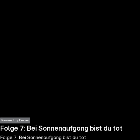
the
h page
 main
nt
the
ibility
ment
Powered by Deezer
Folge 7: Bei Sonnenaufgang bist du tot
Folge 7: Bei Sonnenaufgang bist du tot