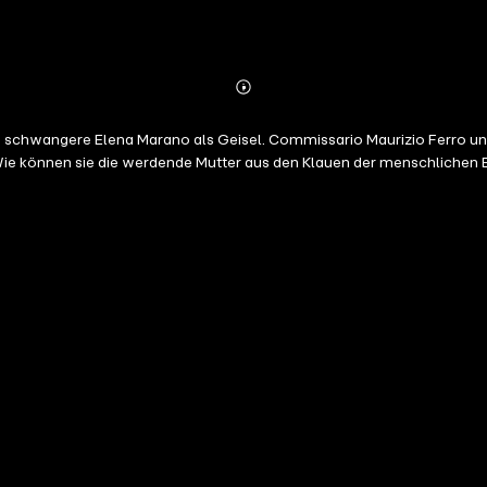
Abonnieren
Mehr
Details
schwangere Elena Marano als Geisel. Commissario Maurizio Ferro und 
Wie können sie die werdende Mutter aus den Klauen der menschlichen Bes