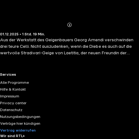
Abonnieren
Mehr
01.12.2025 • 1 Std. 19 Min.
Details
Aus der Werkstatt des Geigenbauers Georg Amendi verschwinden
drei teure Celli. Nicht auszudenken, wenn die Diebe es auch auf die
wertvolle Stradivari-Geige von Laetitia, der neuen Freundin der
Rothstein-Kids, abgesehen hätten! Als Amendi die Kinder um Hilfe
bittet, ahnen diese noch nicht, welch kriminelle Abgründe sich auftun.
Mit Informationen zu Johann Sebastian Bach
RTL+ useful links.
Services
Alle Programme
Hilfe & Kontakt
Impressum
Privacy center
Datenschutz
Nutzungsbedingungen
Verträge hier kündigen
Vertrag widerrufen
Wir sind RTL+