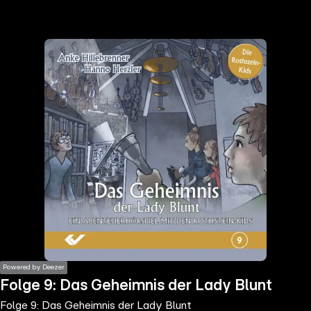
the
h page
 main
nt
the
ibility
ment
Powered by Deezer
Folge 9: Das Geheimnis der Lady Blunt
Folge 9: Das Geheimnis der Lady Blunt