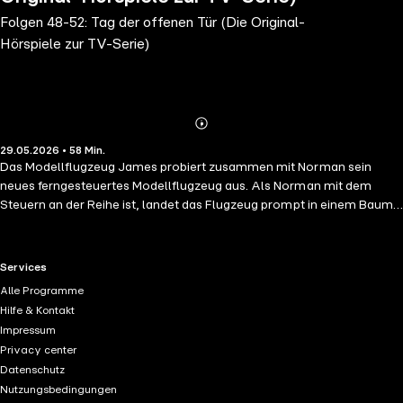
Folgen 48-52: Tag der offenen Tür (Die Original-
Hörspiele zur TV-Serie)
Abonnieren
Mehr
29.05.2026 • 58 Min.
Details
Das Modellflugzeug James probiert zusammen mit Norman sein
neues ferngesteuertes Modellflugzeug aus. Als Norman mit dem
Steuern an der Reihe ist, landet das Flugzeug prompt in einem Baum.
Die beiden klettern den Baum hinauf, kommen aber dann nicht mehr
runter. Wie sollen sie nur von dort oben Hilfe rufen? Der Dreibeinlauf
Große Aufregung in Pontypandy, der alljährliche Dreibeinlauf steht
RTL+ useful links.
Services
bevor. Hauptfeuerwehrmann Steele lost die Paare aus und schon fällt
Alle Programme
der Startschuss. Norman will mit Mandy unter allen Umständen
Hilfe & Kontakt
gewinnen und schummelt dazu wie immer. Aber damit stellt er sich
Impressum
im wahrsten Sinne des Wortes selbst ein Bein. Und schließlich sind es
Privacy center
die vermeintlich Letzten, die den Pokal gewinnen. Der Tag der offenen
Datenschutz
Tür Es ist Tag der Offenen Tür in der Feuerwache von Pontypandy.
Nutzungsbedingungen
Hauptfeuerwehrmann Steele will mit Sam, Penny und Elvis den