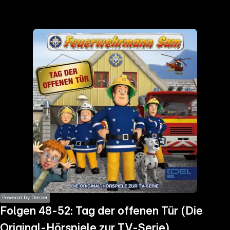
the
h page
 main
nt
the
ibility
ment
Powered by Deezer
Folgen 48-52: Tag der offenen Tür (Die
Original-Hörspiele zur TV-Serie)