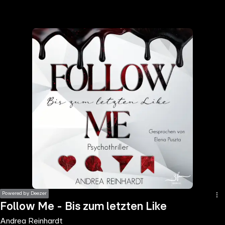
the
h page
 main
nt
the
ibility
ment
Powered by Deezer
Follow Me - Bis zum letzten Like
Andrea Reinhardt