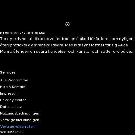
Abonnieren
Mehr
01.08.2010 • 12 Std. 18 Min.
Details
Tio nyskrivna, utsökta noveller från en älskad författare som nyligen
återupptäckts av svenska läsare. Med klarsynt lätthet tar sig Alice
Munro återigen an svåra händelser och känslor och sätter ord på de
oförutsägbara sätt på vilka människan möter och bearbetar livets
skeenden. I den långa titelnovellen följer vi den verklighetsbaserade
huvudpersonen Sofia Kovalevskaja till Sverige, som är det enda land
RTL+ useful links.
Services
som vill anställa en kvinnlig matematiker. 2009 fick Alice Munro Man
Alle Programme
Booker International Prize, den finaste utmärkelse efter Nobelpriset
Hilfe & Kontakt
som en författare kan få. Det internationella Bookerprisets jury
Impressum
framhåller i sin motivering Munros förmåga att förmedla djup och
Privacy center
visdom i allt hon skriver. Att läsa Alice Munro är att lära sig något
Datenschutz
varje gång som du aldrig tänkt på förut, skriver juryn.
Nutzungsbedingungen
Verträge hier kündigen
Vertrag widerrufen
Wir sind RTL+