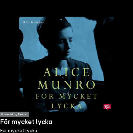
the
h page
 main
nt
the
ibility
ment
Powered by Deezer
För mycket lycka
För mycket lycka