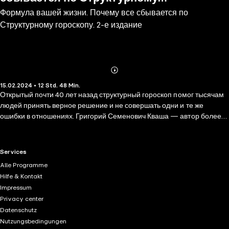
Формула вашей жизни. Почему все сбывается по
гороскопу. 2-е издание
Структурному гороскопу. 2-е издание
Abonnieren
Mehr
15.02.2024 • 12 Std. 48 Min.
Details
Открытый почти 40 лет назад структурный гороскоп помог тысячам
людей принять верное решение и не совершать одни и те же
ошибки в отношениях. Григорий Семенович Кваша — автор более
30 книг, родоначальник системы структурного гороскопа, член
РАЕН. Он сумел совместить восточный и западный подходы и
изобрел единственную в своем роде методику, основанную на
RTL+ useful links.
Services
точных расчетах и статистике. Автор считает, что звезды и
Alle Programme
расположение планет не оказывают никакого влияния на человека.
Hilfe & Kontakt
Но все же существуют некоторые закономерности, которые
Impressum
позволяют понять, почему в вашей жизни происходят те или иные
Privacy center
события, почему складываются или не складываются отношения в
Datenschutz
паре. Структурный гороскоп — система, которая расскажет все о
Nutzungsbedingungen
вашей брачной совместимости с партнером и о типе вашей