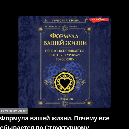
the
h page
 main
nt
the
ibility
ment
Powered by Deezer
Формула вашей жизни. Почему все
сбывается по Структурному