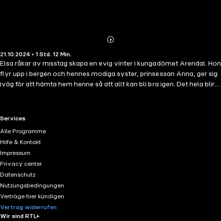
Abonnieren
Mehr
21.10.2024 • 1 Std. 12 Min.
Details
Elsa råkar av misstag skapa en evig vinter i kungadömet Arendal. Hon
flyr upp i bergen och hennes modiga syster, prinsessan Anna, ger sig
iväg för att hämta hem henne så att allt kan bli bra igen. Det hela blir
ett dramatiskt äventyr och ett tag är till och med Annas liv i fara!
Som tur är får Anna hjälp av några vänner, och längs vägen lär hon
sig också ett och annat om äkta kärlek! © Disney. All rights reserved.
RTL+ useful links.
Services
Alle Programme
Hilfe & Kontakt
Impressum
Privacy center
Datenschutz
Nutzungsbedingungen
Verträge hier kündigen
Vertrag widerrufen
Wir sind RTL+