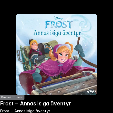
the
h page
 main
nt
the
ibility
ment
Powered by Deezer
Frost – Annas isiga äventyr
Frost – Annas isiga äventyr