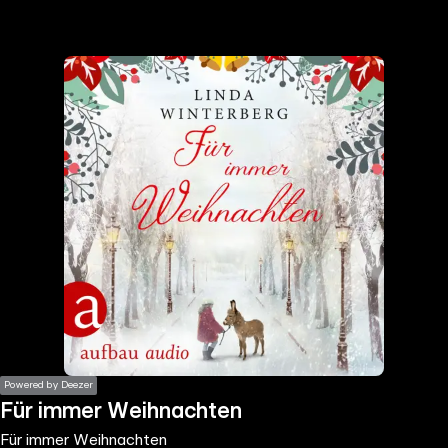
the
h page
 main
nt
the
ibility
ment
Powered by Deezer
Für immer Weihnachten
Für immer Weihnachten