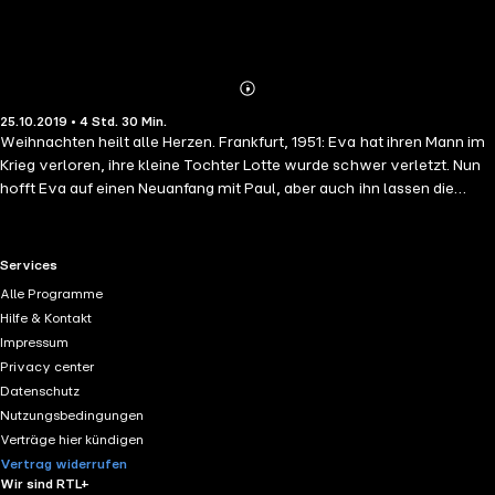
Abonnieren
Mehr
25.10.2019 • 4 Std. 30 Min.
Details
Weihnachten heilt alle Herzen. Frankfurt, 1951: Eva hat ihren Mann im
Krieg verloren, ihre kleine Tochter Lotte wurde schwer verletzt. Nun
hofft Eva auf einen Neuanfang mit Paul, aber auch ihn lassen die
Erlebnisse des Krieges nicht los, und er verschweigt ihr den Grund für
seine Weigerung, Weihnachten zu feiern. Dann begegnet Lotte einem
Zwergesel, der ihr Leben vollends auf den Kopf stellt. Einen Tag vor
RTL+ useful links.
Services
Heiligabend steht Eva mit ihrem Kind auf der Straße, und es ist
Alle Programme
ausgerechnet der kleine Esel, der den beiden zu einem echten
Hilfe & Kontakt
Weihnachtswunder verhilft. Doch wird es ihnen auch gelingen, die
Impressum
Vergangenheit hinter sich zu lassen - und mit Paul eine Familie zu
Privacy center
werden? Eine anrührende Weihnachtsgeschichte.
Datenschutz
Nutzungsbedingungen
Verträge hier kündigen
Vertrag widerrufen
Wir sind RTL+