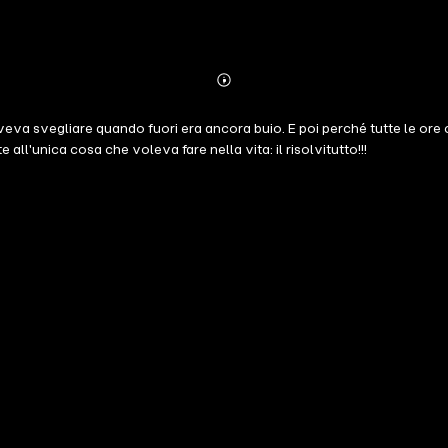
Abonnieren
Mehr
Details
doveva svegliare quando fuori era ancora buio. E poi perché tutte le ore
all'unica cosa che voleva fare nella vita: il risolvitutto!!!