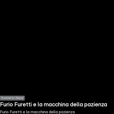
the
h page
 main
nt
the
ibility
ment
Powered by Deezer
Furio Furetti e la macchina della pazienza
Furio Furetti e la macchina della pazienza