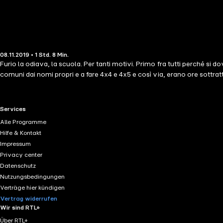
08.11.2019 • 1 Std. 8 Min.
Furio la odiava, la scuola. Per tanti motivi. Primo fra tutti perché si 
comuni dai nomi propri e a fare 4x4 e 4x5 e così via, erano ore sottratte 
RTL+ useful links.
Services
Alle Programme
Hilfe & Kontakt
Impressum
Privacy center
Datenschutz
Nutzungsbedingungen
Verträge hier kündigen
Vertrag widerrufen
Wir sind RTL+
Über RTL+