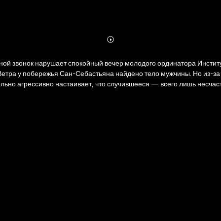
Abonnieren
Mehr
Details
 Ветра у побережья Сан-Себастьяна найдено тело мужчины. Но из-
ьно агрессивно настаивает, что случившееся — всего лишь несчаст
о не дает Айтору покоя. И его сомнения подтверждаются, когда он з
логом Эвой Сан-Педро, Айтор начинает собственное расследование.
оких убийств…