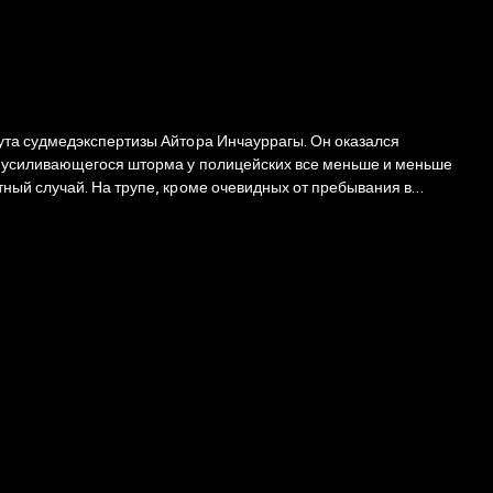
за усиливающегося шторма у полицейских все меньше и меньше
ный случай. На трупе, кроме очевидных от пребывания в
амечает в теле покойного странный шип, похожий на рыбью кость.
 В течение ночи, когда стрелки часов неумолимо бегут, а на