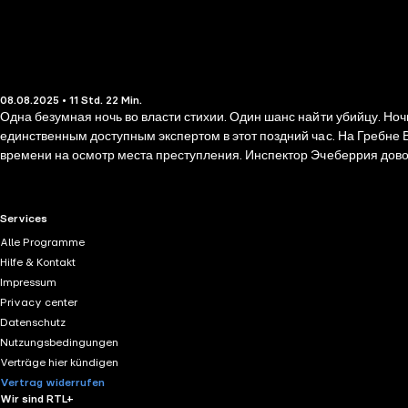
08.08.2025 • 11 Std. 22 Min.
Одна безумная ночь во власти стихии. Один шанс найти убийцу. Ночной звонок нарушает спокойный вечер молодого ординатора Института судмедэкспертизы Айтора Инчауррагы. Он оказался
единственным доступным экспертом в этот поздний час. На Гребне
времени на осмотр места преступления. Инспектор Эчеберрия довол
неспокойном море синяков и ссадин, повреждений нет. Только что-т
Объединившись с ветераном полиции Хайме Отаменди и морским био
улицах бушует шторм галерна, им предстоит раскрыть цепочку жест
RTL+ useful links.
Services
Alle Programme
Hilfe & Kontakt
Impressum
Privacy center
Datenschutz
Nutzungsbedingungen
Verträge hier kündigen
Vertrag widerrufen
Wir sind RTL+