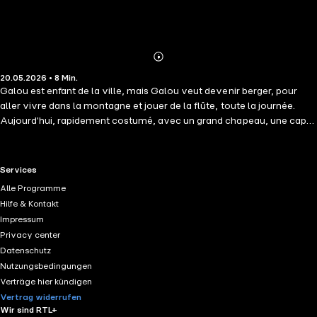
Abonnieren
Mehr
20.05.2026 • 8 Min.
Details
Galou est enfant de la ville, mais Galou veut devenir berger, pour
aller vivre dans la montagne et jouer de la flûte, toute la journée.
Aujourd'hui, rapidement costumé, avec un grand chapeau, une cape
et une flûte, Galou est parti, comme un vrai berger, vers la grande
montagne. Mais le chemin est long de la ville jusqu'à la montagne, et
déjà la nuit tombe lorsque Galou rencontre un tout petit mouton,
RTL+ useful links.
Services
perdu loin du troupeau, tremblant de peur, tremblant de froid… Galou
Alle Programme
saura-t-il protéger le petit mouton, tout au long de la nuit qui
Hilfe & Kontakt
s'annonce ? Pourra-t-il le ramener jusqu'au grand troupeau, là haut,
Impressum
dans la montagne. Et le Grand Berger des Étoiles pourra-t-il l'aider ?
Privacy center
Datenschutz
Nutzungsbedingungen
Verträge hier kündigen
Vertrag widerrufen
Wir sind RTL+