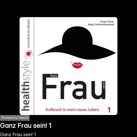
the
h page
 main
nt
the
ibility
ment
Powered by Deezer
Ganz Frau sein! 1
Ganz Frau sein! 1