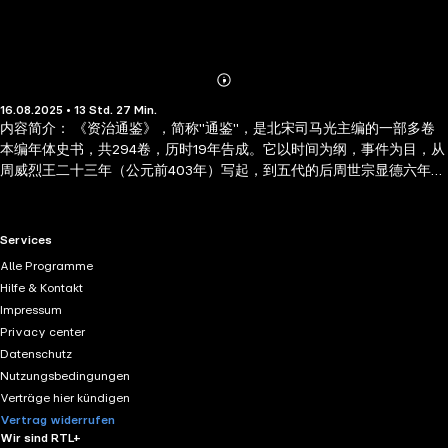
Abonnieren
Mehr
16.08.2025 • 13 Std. 27 Min.
Details
内容简介： 《资治通鉴》，简称"通鉴"，是北宋司马光主编的一部多卷
本编年体史书，共294卷，历时19年告成。它以时间为纲，事件为目，从
周威烈王二十三年（公元前403年）写起，到五代的后周世宗显德六年
（公元959年）征淮南停笔，涵盖16朝1362年的历史。它是中国第一部
编年体通史，在中国官修史书中占有极重要的地位。
RTL+ useful links.
Services
Alle Programme
Hilfe & Kontakt
Impressum
Privacy center
Datenschutz
Nutzungsbedingungen
Verträge hier kündigen
Vertrag widerrufen
Wir sind RTL+