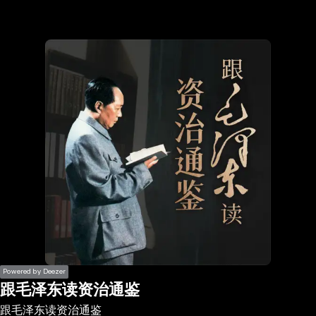
the
h page
 main
nt
the
ibility
ment
Powered by Deezer
跟毛泽东读资治通鉴
跟毛泽东读资治通鉴