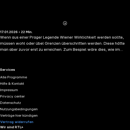
Abonnieren
Mehr
17.01.2026 • 22 Min.
Details
Wenn aus einer Prager Legende Wiener Wirklichkeit werden sollte,
müssen wohl oder übel Grenzen überschritten werden. Diese hätte
man aber zuvor erst zu erreichen. Zum Bespiel wäre dies, wie im
vorliegenden Fall, mit einer nächtlichen Kutschenfahrt unschwer zu
vollbringen, freilich nur, falls die Zeit reif dazu ist, falls alle
Komponenten weltlicher und unterweltlicher Berechnungen auf
RTL+ useful links.
Services
einen einzigen Tag hinweisen. G-Day, sozusagen. Das Objekt der
Alle Programme
Begierde, niemand anderer als der Prager Golem, ein aus Lehm
Hilfe & Kontakt
gebildetes, menschenähnliches Wesen, wurde nämlich einst
Impressum
aufgrund abenteuerlich ausgetüftelter Überlegungen durchaus
Privacy center
mystischer Natur zu einem essentiellen Ortswechsel animiert, was
Datenschutz
so viel hieß, dass er damals ins Auge gefasst und danach entführt
Nutzungsbedingungen
wurde, um schließlich von einer Handvoll gewissenloser Schurken,
Verträge hier kündigen
entschieden gegen seinen Willen, umgesiedelt zu werden. Nach Wien.
Vertrag widerrufen
In seiner ehemaligen Heimatstadt Prag nur halbherzig vermisst, ließ er
Wir sind RTL+
sich nach einem berauschenden Verhör durch einen ortsansässigen