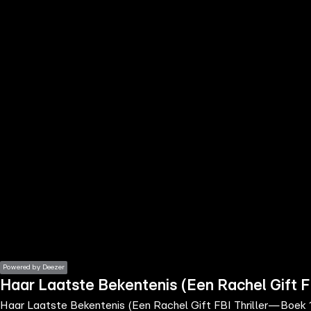
the
h page
 main
nt
the
ibility
ment
Powered by Deezer
Haar Laatste Bekentenis (Een Rachel Gift F
Haar Laatste Bekentenis (Een Rachel Gift FBI Thriller—Boek 