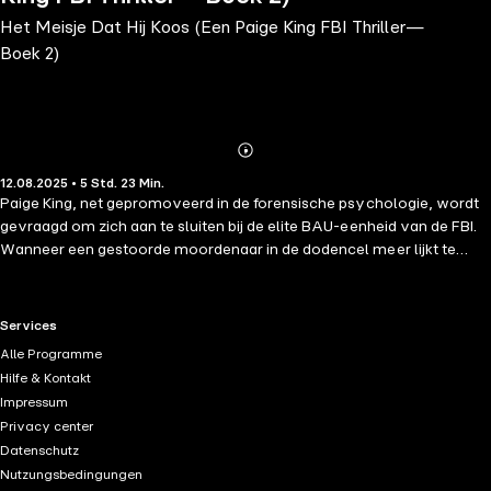
Het Meisje Dat Hij Koos (Een Paige King FBI Thriller—
Boek 2)
Abonnieren
Mehr
12.08.2025 • 5 Std. 23 Min.
Details
Paige King, net gepromoveerd in de forensische psychologie, wordt
gevraagd om zich aan te sluiten bij de elite BAU-eenheid van de FBI.
Wanneer een gestoorde moordenaar in de dodencel meer lijkt te
weten over een lopende zaak dan hij laat blijken, wordt Paige
opgeroepen om in zijn geest door te dringen en de zaak te kraken—
voordat de laatste uren voor zijn executie verstrijken. "Een
RTL+ useful links.
Services
meesterwerk van spanning en mysterie." —Books and Movie
Alle Programme
Reviews, Roberto Mattos (over Once Gone) ⭐⭐⭐⭐⭐ HET MEISJE
Hilfe & Kontakt
DAT HIJ KOOS is het tweede deel in een nieuwe serie van de
Impressum
bestverkopende en veelgeprezen mystery- en thrillerauteur Blake
Privacy center
Pierce. De aanwijzingen van de ter dood veroordeelde leiden Paige al
Datenschutz
snel in een doolhof van dwaalsporen en doodlopende wegen, terwijl
Nutzungsbedingungen
de tijd dringt om het volgende slachtoffer te redden. Kan ze de