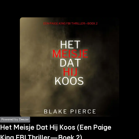
the
h page
 main
nt
the
ibility
ment
Powered by Deezer
Het Meisje Dat Hij Koos (Een Paige
King FBI Thriller—Boek 2)