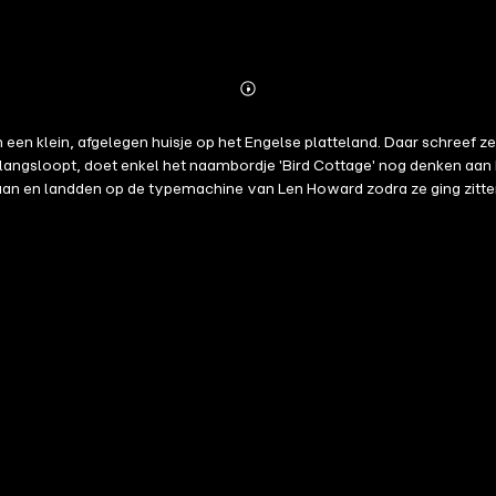
Abonnieren
Mehr
Details
een klein, afgelegen huisje op het Engelse platteland. Daar schreef z
 langsloopt, doet enkel het naambordje 'Bird Cottage' nog denken aa
aan en landden op de typemachine van Len Howard zodra ze ging zitte
rzoek naar dieren: ze bestudeerde de vogels op basis van vertrouwen 
chap.Howard wist als meisje al dat ze niet in haar geboortedorp in S
leur. Bij de dirigent Malcolm Sargent begon ze haar carriére als violi
haar cottage. Koolmezen sliepen in huisjes boven de rand van de deur 
le nuances in hun talen te horen – als ze de postbode en bezoekers te
gebaande paden? Wat zeggen de levensverhalen van koolmezen ons ov
t onderzoek van Howard, dat onterecht in de vergetelheid is geraakt
huis te horen.'Eva Meijer heeft een blikverruimende roman gesponnen 
reven.' - Boekenkrant.com