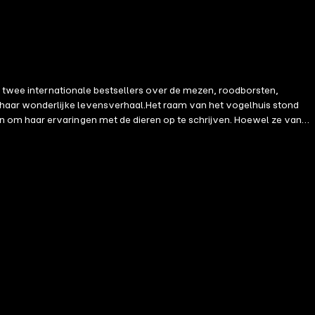
e twee internationale bestsellers over de mezen, roodborsten,
n haar wonderlijke levensverhaal.Het raam van het vogelhuis stond
n om haar ervaringen met de dieren op te schrijven. Hoewel ze van
en vrijheid, en observeerde hun karakters, eigenaardigheden en
ussex zou blijven. De soirées en romantische intriges van het gegoede
ste, die ze afbrak om naar Ditchling in Zuid-Engeland te vertrekken.
en speelden tikkertje rond de lamp, of gebruikten haar kussens als
nminste op afstand wist te houden.Wat dreef Howard tot het radicale
er de mensenwereld? En is het mogelijk om je te ontworstelen aan
. Het vogelhuis draait om muziek en vogelzang, mensenmanieren en
rond een vrouw die van vogels houdt.' - de Volkskrant'Met 'Het