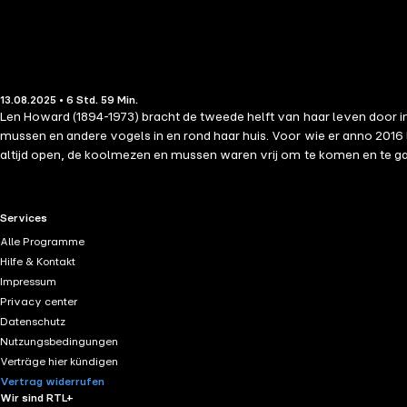
13.08.2025 • 6 Std. 59 Min.
Len Howard (1894-1973) bracht de tweede helft van haar leven door in 
mussen en andere vogels in en rond haar huis. Voor wie er anno 2016
altijd open, de koolmezen en mussen waren vrij om te komen en te g
huis uit geen bioloog was, was ze een pionier op het gebied van onde
gewoontes. En intussen groeiden de wederzijdse waardering en vriends
landleven aan het begin van de vorige eeuw stelden haar steeds weer te
RTL+ useful links.
Services
Hier bouwde ze een bijzondere band op met de vele vogels in en rond 
Alle Programme
glijbanen. Haar muzikale gehoor stelde haar bovendien in staat de ve
Hilfe & Kontakt
omgooien van haar leven, tot het kiezen voor een leven buiten de 
Impressum
de verwachtingen van anderen? Eva Meijer stuitte als filosoof op he
Privacy center
koolmeesconventies, en uiteindelijk om wat het betekent om ergens t
Datenschutz
vogelhuis' heeft Eva Meijer een buitengewoon originele roman gesch
Nutzungsbedingungen
Verträge hier kündigen
Vertrag widerrufen
Wir sind RTL+