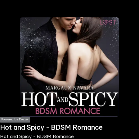
the
h page
 main
nt
the
ibility
ment
Powered by Deezer
Hot and Spicy - BDSM Romance
Hot and Spicy - BDSM Romance