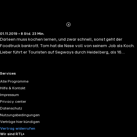
Abonnieren
Mehr
01.11.2019 • 8 Std. 23 Min.
Details
Darleen muss kochen lernen, und zwar schnell, sonst geht der
Foodtruck bankrott. Tom hat die Nase voll von seinem Job als Koch.
Lieber führt er Touristen auf Segways durch Heidelberg, als 16
Stunden am Tag in der Küche zu stehen. Seine frühere Sub und Chefin
tanzte ihm nur auf der Nase herum. Nie wieder. Er bestimmt, sonst
niemand. Beim Anblick der unfähigen Köchin kocht nicht nur die Wut
RTL+ useful links.
Services
hoch, dass wirklich jeder glaubt, eine Küche führen zu können,
Alle Programme
sondern vor allem die Lust, sie sich zu unterwerfen. Darleen spielt ihm
Hilfe & Kontakt
in die Hand, als sie ihn um Hilfe bittet. Klar hilft er ihr. Dafür darf er mit
Impressum
ihr spielen. Nach seinen Regeln.
Privacy center
Datenschutz
Nutzungsbedingungen
Verträge hier kündigen
Vertrag widerrufen
Wir sind RTL+