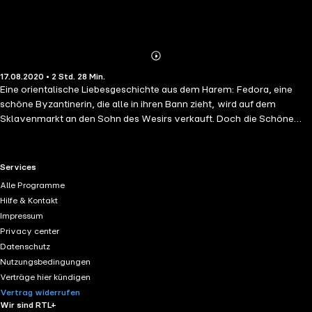
Abonnieren
Mehr
17.08.2020 • 2 Std. 28 Min.
Details
Eine orientalische Liebesgeschichte aus dem Harem: Fedora, eine
schöne Byzantinerin, die alle in ihren Bann zieht, wird auf dem
Sklavenmarkt an den Sohn des Wesirs verkauft. Doch die Schöne
verhält sich nicht so, wie sie sollte, und hält ihn rüde auf Abstand. Als
ihr daraufhin der Tod blüht, rettet ihr jedoch Prinz Ahmed, der
Lieblingssohn des Kalifen, das Leben, indem er sie in seinen Harem
RTL+ useful links.
Services
holt. Der Prinz versucht nun alles, um Fedora mit reizvollen Spielen
Alle Programme
aus der Reserve zu locken...
Hilfe & Kontakt
Impressum
Privacy center
Datenschutz
Nutzungsbedingungen
Verträge hier kündigen
Vertrag widerrufen
Wir sind RTL+