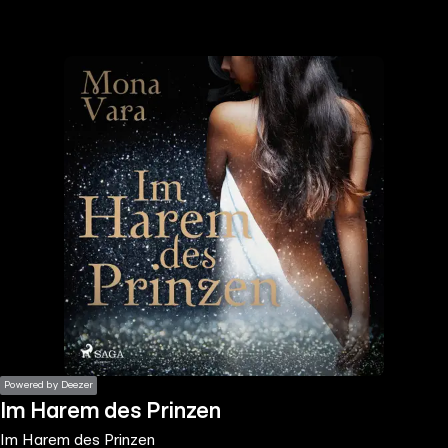
the
h page
 main
nt
the
ibility
ment
Powered by Deezer
Im Harem des Prinzen
Im Harem des Prinzen