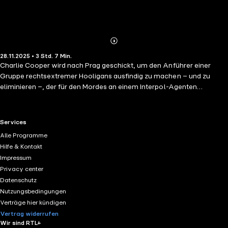
Abonnieren
Mehr
28.11.2025 • 3 Std. 7 Min.
Details
Charlie Cooper wird nach Prag geschickt, um den Anführer einer
Gruppe rechtsextremer Hooligans ausfindig zu machen – und zu
eliminieren –, der für den Mordes an einem Interpol-Agenten
verantwortlich ist. Dienstlich hat Cooper eine letzte Verwarnung
erhalten, und es wird von ihm erwartet, dass er so unauffällig wie
möglich ein- und ausreist und nur die Leiche seiner Zielperson
RTL+ useful links.
Services
zurücklässt. Doch dann begegnet Cooper einem jungen Mann, der in
Alle Programme
den Bann des charismatischen Anführers der Gruppe geraten ist …
Hilfe & Kontakt
Wird er sein Gewissen ignorieren und seine Befehle befolgen können
Impressum
oder wird er alles komplizierter machen, indem er versucht, zuerst
Privacy center
den jungen Mann in Sicherheit zu bringen?
Datenschutz
Nutzungsbedingungen
Verträge hier kündigen
Vertrag widerrufen
Wir sind RTL+