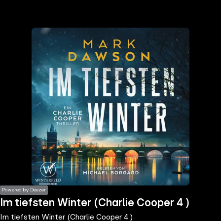
the
h page
 main
nt
the
ibility
ment
Powered by Deezer
Im tiefsten Winter (Charlie Cooper 4 )
Im tiefsten Winter (Charlie Cooper 4 )