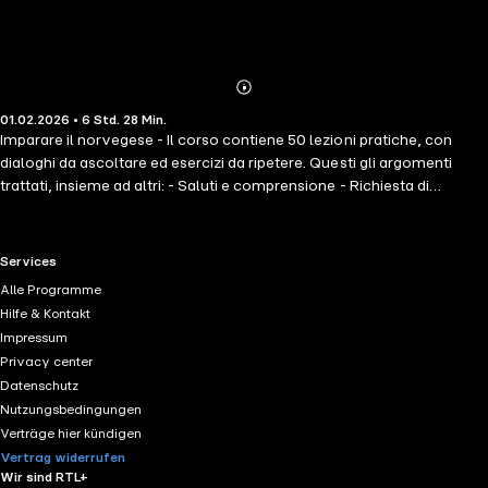
Abonnieren
Mehr
01.02.2026 • 6 Std. 28 Min.
Details
Imparare il norvegese - Il corso contiene 50 lezioni pratiche, con
dialoghi da ascoltare ed esercizi da ripetere. Questi gli argomenti
trattati, insieme ad altri: - Saluti e comprensione - Richiesta di
indicazioni stradali - Shopping - Aeroporti e dogane - In hotel - Nei
ristoranti - Pagare un conto - Prendere un taxi, un'auto, un treno o un
autobus - Medico, farmacia, polizia - Telefonate - Fare domande -
RTL+ useful links.
Services
Numeri e colori - Pronomi personali e verbi - Dire l'ora, il tempo, le
Alle Programme
parti del corpo - Pasti, mangiare e bere - Scuola e università -
Hilfe & Kontakt
Famiglia e hobby È consigliabile ascoltare il corso più di una volta per
Impressum
ricordare quanto appreso.
Privacy center
Datenschutz
Nutzungsbedingungen
Verträge hier kündigen
Vertrag widerrufen
Wir sind RTL+