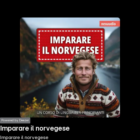
the
h page
 main
nt
the
ibility
ment
Powered by Deezer
Imparare il norvegese
Imparare il norvegese