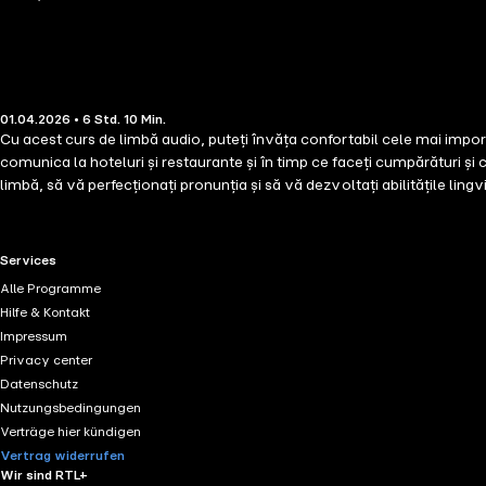
01.04.2026 • 6 Std. 10 Min.
Cu acest curs de limbă audio, puteți învăța confortabil cele mai impor
comunica la hoteluri și restaurante și în timp ce faceți cumpărături și călătoriți pentru afaceri și pentru a vă distra. Exersați câteva 
limbă, să vă perfecționați pronunția și să vă dezvoltați abilitățile lingvi
complet este împărțit în capitole iar aceste cuvinte și expresii din voca
importante pentru călătoria dvs., precum a cere indicații, a rezerva o 
de zi cu zi și în afaceri. Nu sunt necesare cunoștințe anterioare sau căr
RTL+ useful links.
Services
Alle Programme
Hilfe & Kontakt
Impressum
Privacy center
Datenschutz
Nutzungsbedingungen
Verträge hier kündigen
Vertrag widerrufen
Wir sind RTL+