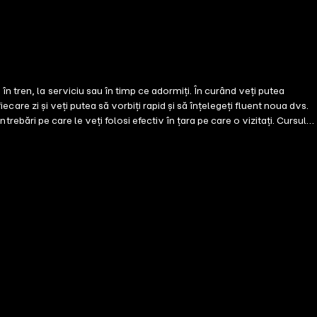
 tren, la serviciu sau în timp ce adormiți. În curând veți putea
trebări pe care le veți folosi efectiv în țara pe care o vizitați. Cursul
faceri. Repetați după sau doar ascultați pentru a învăța toate expresiile
 va pregăti pentru cele mai importante situații din vacanță, din viața