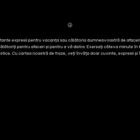
Abonnieren
Mehr
Details
tante expresii pentru vacanța sau călătoria dumneavoastră de afaceri în
minute în fiecare zi și veți putea să vorbiți rapid și să înțelegeți fluent noua dvs.
stice. Cu cartea noastră de fraze, veți învăța doar cuvinte, expresii și în
bularul specific le puteți folosit în restaurante, la cumpărături și în a
masă într-un restaurant sau a cere parola Wi-Fi. Acest curs de limbă vă
ți suplimentare.