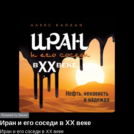
the
h page
 main
nt
the
ibility
ment
Powered by Deezer
Иран и его соседи в XX веке
Иран и его соседи в XX веке