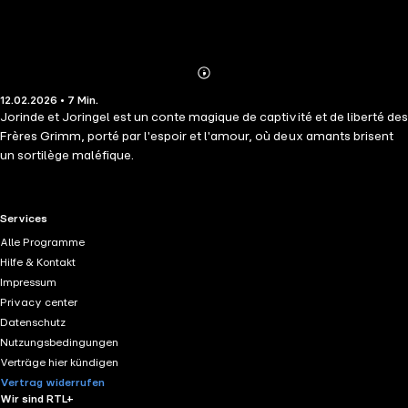
Abonnieren
Mehr
12.02.2026 • 7 Min.
Details
Jorinde et Joringel est un conte magique de captivité et de liberté des
Frères Grimm, porté par l'espoir et l'amour, où deux amants brisent
un sortilège maléfique.
RTL+ useful links.
Services
Alle Programme
Hilfe & Kontakt
Impressum
Privacy center
Datenschutz
Nutzungsbedingungen
Verträge hier kündigen
Vertrag widerrufen
Wir sind RTL+