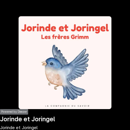
the
h page
 main
nt
the
ibility
ment
Powered by Deezer
Jorinde et Joringel
Jorinde et Joringel