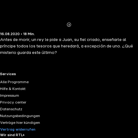
Abonnieren
Mehr
16.08.2020 • 18 Min.
Details
Antes de morir, un rey le pide a Juan, su fiel criado, enseñarle al
príncipe todos los tesoros que heredará, a excepción de uno. ¿Qué
misterio guarda este último?
RTL+ useful links.
Services
Alle Programme
Hilfe & Kontakt
Impressum
Privacy center
Datenschutz
Nutzungsbedingungen
Verträge hier kündigen
Vertrag widerrufen
Wir sind RTL+