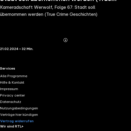
Kameradschaft Werwolf, Folge 67: Stadt soll
Crime Geschichten)
übernommen werden (True Crime Geschichten)
Abonnieren
Mehr
21.02.2024 • 32 Min.
Details
RTL+ useful links.
Services
Alle Programme
Hilfe & Kontakt
Impressum
Privacy center
Datenschutz
Nutzungsbedingungen
Verträge hier kündigen
Vertrag widerrufen
Wir sind RTL+