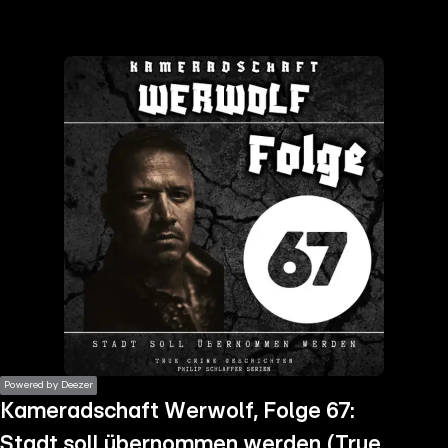
the
h page
 main
nt
the
ibility
ment
Powered by Deezer
Kameradschaft Werwolf, Folge 67:
Stadt soll übernommen werden (True