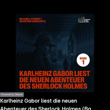
the
h page
 main
nt
the
ibility
ment
Powered by Deezer
Karlheinz Gabor liest die neuen
Abenteuer des Sherlock Holmes (Band