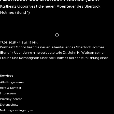
Karlheinz Gabor liest die neuen Abenteuer des Sherlock
1)
Holmes (Band 1)
Abonnieren
Mehr
17.08.2025 • 4 Std. 17 Min.
Details
Karlheinz Gabor liest die neuen Abenteuer des Sherlock Holmes
(Band 1): Über Jahre hinweg begleitete Dr. John H. Watson seinen
Freund und Kompagnon Sherlock Holmes bei der Aufklärung einer
Vielzahl von Verbrechen und Geheimnissen. Beginnend mit den
1880er Jahren und in das 20. Jahrhundert hineinragend, stellte
Holmes seinen Status als brillantester und erfolgreichster Detektiv
RTL+ useful links.
Services
der Welt immer wieder unter Beweis. Davon zeugen die schriftlichen
Alle Programme
Notizen Watsons, die dieser gewissenhaft angelegt hat, und in denen
Hilfe & Kontakt
von den Abenteuern von Sherlock Holmes erzählt wird. Viele dieser
Impressum
Berichte wurden veröffentlicht und sind einer breiten Leserschaft
Privacy center
hinlänglich bekannt. Doch bei manchen Fällen sah Watson zeitlebens
Datenschutz
davon ab, seine Aufzeichnungen zu publizieren. Dies war auf
Nutzungsbedingungen
unterschiedliche Motivationen zurückzuführen: Oft sah er sich aus