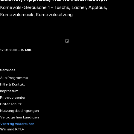
Karnevals-Geräusche 1 - Tuschs, Lacher, Applaus,
Karnevalssitzung
Karnevalsmusik, Karnevalssitzung
Abonnieren
Mehr
12.01.2018 • 15 Min.
Details
RTL+ useful links.
Services
Alle Programme
Hilfe & Kontakt
Impressum
Privacy center
Datenschutz
Nutzungsbedingungen
Verträge hier kündigen
Vertrag widerrufen
Wir sind RTL+