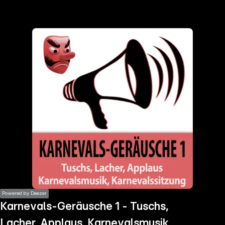
the
h page
 main
nt
the
ibility
ment
Powered by Deezer
Karnevals-Geräusche 1 - Tuschs,
Lacher, Applaus, Karnevalsmusik,