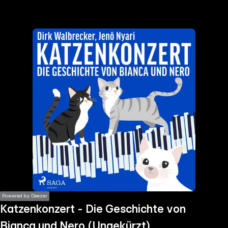
the
h page
 main
nt
the
ibility
ment
Powered by Deezer
Katzenkonzert - Die Geschichte von
Bianca und Nero (Ungekürzt)