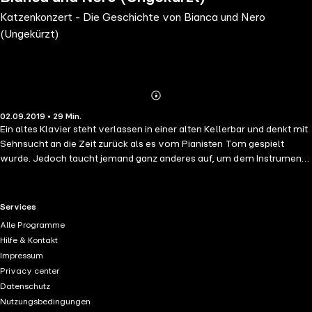
Katzenkonzert - Die Geschichte von Bianca und Nero
(Ungekürzt)
Abonnieren
Mehr
02.09.2019 • 29 Min.
Details
Ein altes Klavier steht verlassen in einer alten Kellerbar und denkt mit
Sehnsucht an die Zeit zurück als es vom Pianisten Tom gespielt
wurde. Jedoch taucht jemand ganz anderes auf, um dem Instrument
Klänge zu entlocken: Nero, ein verliebter schwarzer Kater mit seinen
weißen Pfoten. Es dauert nicht lange bis Grr, ein ebenfalls verliebter
grauer Kater mit griesgrämigen Gesicht, und Bianca, die anmutige
RTL+ useful links.
Services
weiße Katze mit schwarzen Pfoten, dazustoßen. Es folgt ein
Alle Programme
Katzenkonzert, in dem Katzen auf den Tasten in Dur und Moll spielen.
Hilfe & Kontakt
Aber wer spielt am besten mit wem zusammen, damit das Klavier
Impressum
glücklich wird? "Die Geschichte von Bianca und Nero ist ein
Privacy center
klassisches Liebesdrama mit Happy End. Sehr kindgerecht, spannend
Datenschutz
und vor allem wegen der passenden (klassischen) Musikuntermalung
Nutzungsbedingungen
ein super Hörspiel!" - Amazon.de Der im Wuppertal geborene Autor